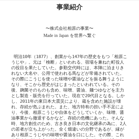
事業紹介
〜株式会社相原の事業〜
Made in Japan を世界へ繋ぐ
 明治10年（1877）、創業から147年の歴史をもつ「相原こ
うじや」。元は「検断」といわれる、宿場を兼ねた町役人
の役目を果たしていた。参勤交代時には、本陣に泊まりき
れない大名や、公用で使われる馬などが常備されていた。
その際にこうじを使った味噌や醤油などを振る舞うように
なり、そこから歴史がはじまったといわれている。その
後、麹菌そのものも含め、味噌、醤油、麺つゆなどを主力
とし製造・販売を行っていた。現在で20代目となる。しか
し、2011年の東日本大震災により、蔵を含めた施設が壊
れ、存続が危ぶまれた。また、地方特有の担い手不足によ
り、今後、相原こうじや自体をどうしていくか、味噌、醤
油事業から撤退するかなど、存続の危機にあった。そんな
時、地方創生のため、古き良き日本の文化継承の為に、2人
の若者が立ち上がった。全く畑違いの分野であるが、縁が
あり相原こうじやの味噌や醤油を口にした。その際、これ