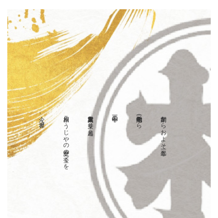
今、世界へ
相原こうじやの歴史の全てを
東日本大震災を乗り越え
二〇十一年の
明治十年（一八七七年）から
創業からおよそ一五〇年